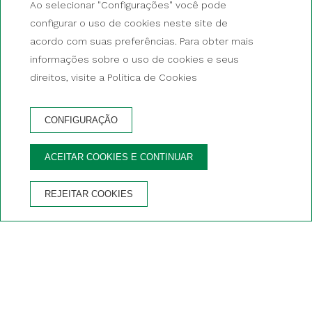
Ao selecionar "Configurações" você pode
configurar o uso de cookies neste site de
acordo com suas preferências. Para obter mais
informações sobre o uso de cookies e seus
direitos, visite a Política de Cookies
CONFIGURAÇÃO
RESERVA
ACEITAR COOKIES E CONTINUAR
VANTAGENS DE RESERVAR NO SITE OFICIAL
REJEITAR COOKIES
Garantia do
Anulação
Wifi grátis
Estacionamento
melhor preço
gratuita
privativo
Início
/
Andorra
/
Shopping