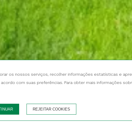
orar os nossos serviços, recolher informações estatísticas e apr
QUARTOS E PESSOAS
C
acordo com suas preferências. Para obter mais informações sobre 
1 quarto para 2 adultos
ara 2 adultos
TINUAR
REJEITAR COOKIES
Garantia do melhor preço
Anulação gratuit
AL