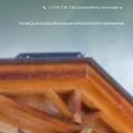
(+376) 738 738
Contato
Minha reserva
PT
Hotel
Quartos
Spa
Restaurante
Andorra
Ofertas
Reserva