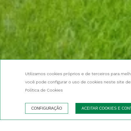
Utilizamos cookies próprios e de terceiros para melh
CHECK-IN
CHECK-OUT
você pode configurar o uso de cookies neste site de 
6
7
Agosto, 2026
Agosto, 2026
Política de Cookies
QUINTA-FEIRA
SEXTA-FEIRA
6 agosto, 2026
7 agosto, 2026
1 quarto p
CONFIGURAÇÃO
ACEITAR COOKIES E CON
VANTAGENS DE RESERVAR NO SITE OFICI
Início
/
Hotel Rutllan & Spa
/
Contato