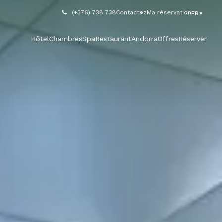
(+376) 738 738
Contactez
Ma réservation
FR
Hôtel
Chambres
Spa
Restaurant
Andorra
Offres
Réserver