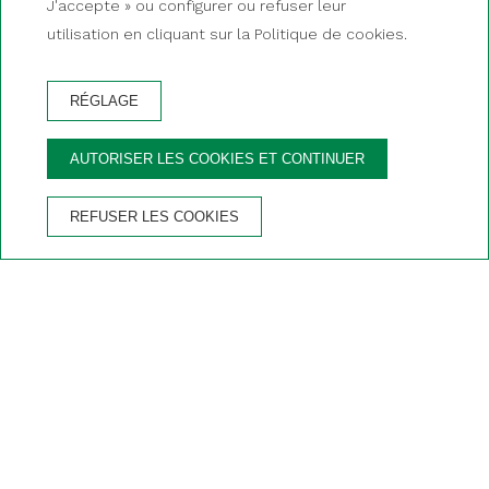
J'accepte » ou configurer ou refuser leur
utilisation en cliquant sur la Politique de cookies.
RÉGLAGE
RÉSERVER
AUTORISER LES COOKIES ET CONTINUER
AVANTAGES DE RÉSERVER SUR LE SITE OFFICIEL
REFUSER LES COOKIES
Garantie du
Annulation
Wifi gratuit
Parking privé
meilleur prix
gratuite
Accueil
/
Restaurant
RESTAURANT DE L'HOTEL RUTLLAN & SPA