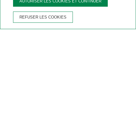
AUTORISER LES COOKIES ET CONTINUER
AVANTAGES DE RÉSERVER SUR LE SITE OFFICIEL
REFUSER LES COOKIES
Garantie du
Annulation
Wifi gratuit
Parking privé
meilleur prix
gratuite
Accueil
/
Hotel Rutllan & Spa
/
Services
SERVICES DE L'HOTEL RUTLLAN & SPA
Découvrez et profitez de
nos services et installations
L'
Ho tel Rutllan & Spa
offre les meilleurs
services
pour vos vacances en
Andorre
: piscine extérieure,